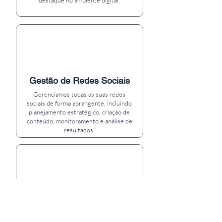
destaque no ambiente digital.
Gestão de Redes Sociais
Gerenciamos todas as suas redes
sociais de forma abrangente, incluindo
planejamento estratégico, criação de
conteúdo, monitoramento e análise de
resultados.
Design Profissional
Criamos designs que capturam a