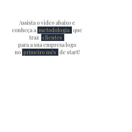
Assista o vídeo abaixo e
conheça a
metodologia
que
traz
clientes
para a sua empresa logo
no
primeiro mês
de start!