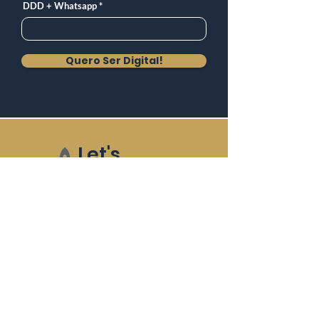
DDD + Whatsapp
Quero Ser Digital!
Let's
go digital
Performance e Resultado
Diagnóstico de Marketing
Anúncios Online
Site e Estruturas
Estratégia de Conteúdo