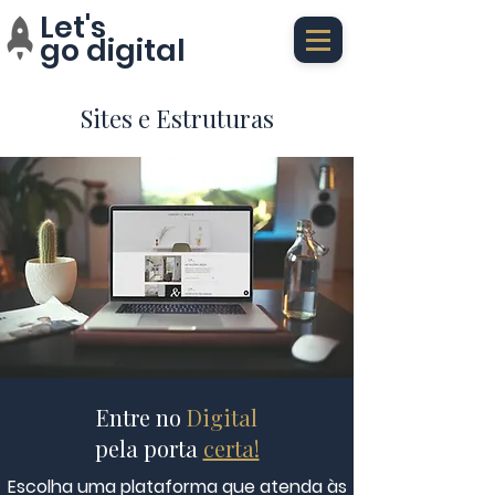
Let's
go digital
Sites e Estruturas
Entre no
Digital
pela porta
certa!
Escolha uma plataforma que atenda às