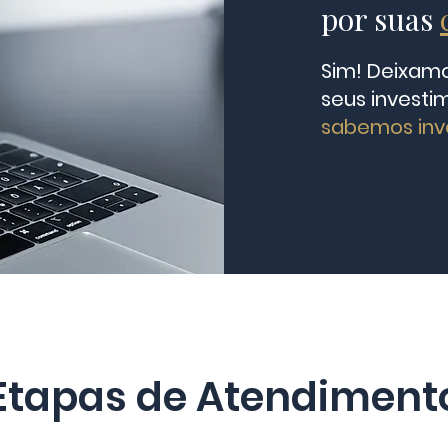
por suas
Sim! Deixamo
seus invest
sabemos inve
Etapas de Atendiment