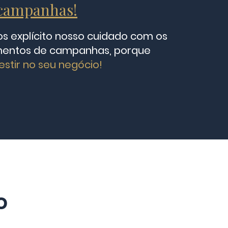
campanhas!
s explícito nosso cuidado com os
imentos de campanhas, porque
stir no seu negócio!
o